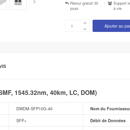
Retour gratuit 30
|
Support t
jours
à vie
Ajouter au pa
VIS
MF, 1545.32nm, 40km, LC, DOM)
DWDM-SFP10G-40
Nom du Fournisseu
SFP+
Débit de Données