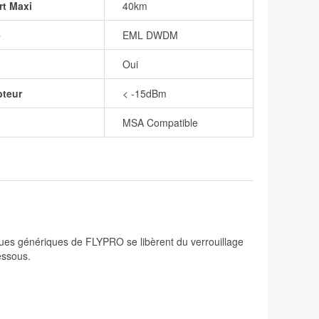
rt Maxi
40km
e
EML DWDM
Oui
pteur
< -15dBm
MSA Compatible
ques génériques de FLYPRO se libèrent du verrouillage
essous.