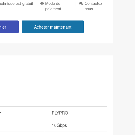
echnique est gratuit
|
Mode de
|
Contactez
paiement
nous
nier
Acheter maintenant
r
FLYPRO
10Gbps