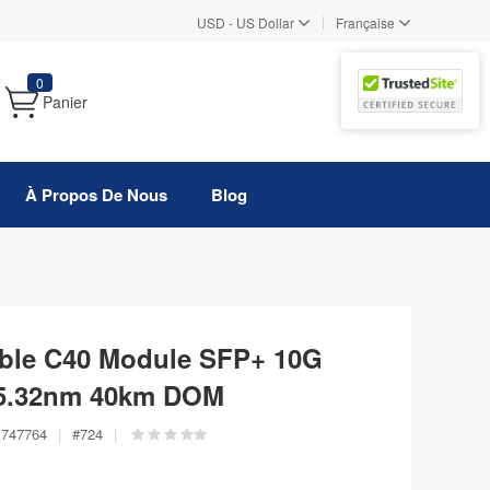
|
USD
-
US Dollar
Française
0
Panier
À Propos De Nous
Blog
ble C40 Module SFP+ 10G
5.32nm 40km DOM
747764
|
#
724
|