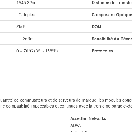
1545.32nm
Distance de Transfe
LC duplex
Composant Optiqu
SMF
DOM
-1~2dBm
Sensibilité du Réce
0 ~ 70°C (32 ~ 158°F)
Protocoles
 quantité de commutateurs et de serveurs de marque, les modules opti
une compatibilité impeccables et continues avec la troisième partie ci-d
Accedian Networks
ADVA