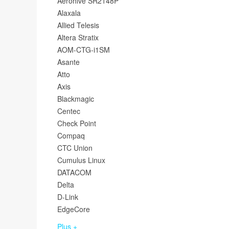
Aerohive SR2148P
Alaxala
Allied Telesis
Altera Stratix
AOM-CTG-i1SM
Asante
Atto
Axis
Blackmagic
Centec
Check Point
Compaq
CTC Union
Cumulus Linux
DATACOM
Delta
D-Link
EdgeCore
Plus +