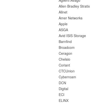
Agilent-Avago
Allen Bradley Stratix
Allnet
Amer Networks
Apple
ASGA
Avid ISIS Storage
Barnfind
Broadcom
Ceragon
Chelsio
Coriant
CTCUnion
Cyberroam
DCN
Digital
ECI
ELINX