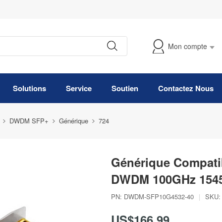
Mon compte
Suivre Ma Commande
Solutions
Service
Soutien
Contactez Nous
DWDM SFP+
Générique
724
Générique Compati
DWDM 100GHz 154
PN:
DWDM-SFP10G4532-40
|
SKU:
US$166,99