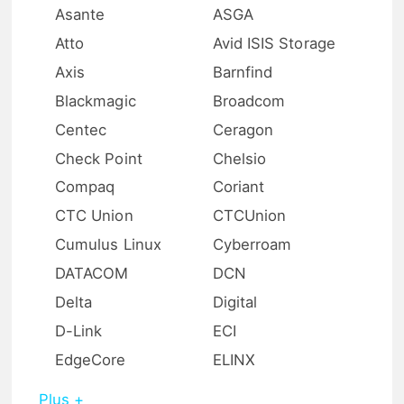
Asante
ASGA
Atto
Avid ISIS Storage
Axis
Barnfind
Blackmagic
Broadcom
Centec
Ceragon
Check Point
Chelsio
Compaq
Coriant
CTC Union
CTCUnion
Cumulus Linux
Cyberroam
DATACOM
DCN
Delta
Digital
D-Link
ECI
EdgeCore
ELINX
Plus +