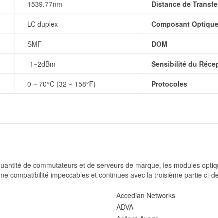
1539.77nm
Distance de Transfe
LC duplex
Composant Optiqu
SMF
DOM
-1~2dBm
Sensibilité du Réce
0 ~ 70°C (32 ~ 158°F)
Protocoles
 quantité de commutateurs et de serveurs de marque, les modules opti
une compatibilité impeccables et continues avec la troisième partie ci-d
Accedian Networks
ADVA