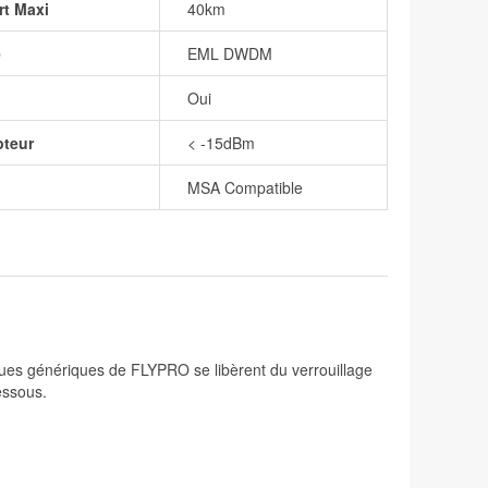
rt Maxi
40km
e
EML DWDM
Oui
pteur
< -15dBm
MSA Compatible
ques génériques de FLYPRO se libèrent du verrouillage
essous.