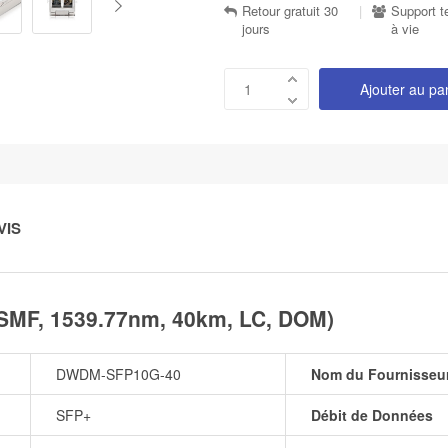
Retour gratuit 30
|
Support t
jours
à vie
Ajouter au pa
VIS
MF, 1539.77nm, 40km, LC, DOM)
DWDM-SFP10G-40
Nom du Fournisseu
SFP+
Débit de Données