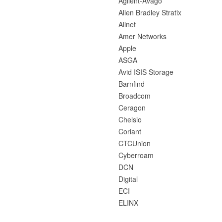
Agilent-Avago
Allen Bradley Stratix
Allnet
Amer Networks
Apple
ASGA
Avid ISIS Storage
Barnfind
Broadcom
Ceragon
Chelsio
Coriant
CTCUnion
Cyberroam
DCN
Digital
ECI
ELINX