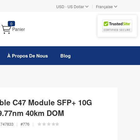
|
USD
-
US Dollar
Française
0
Panier
À Propos De Nous
Blog
ble C47 Module SFP+ 10G
9.77nm 40km DOM
747833
|
#
776
|