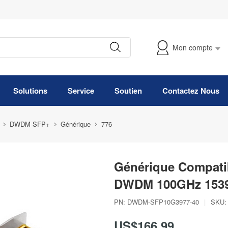
Mon compte
Suivre Ma Commande
Solutions
Service
Soutien
Contactez Nous
DWDM SFP+
Générique
776
Générique Compati
DWDM 100GHz 153
PN:
DWDM-SFP10G3977-40
|
SKU:
US$166,99