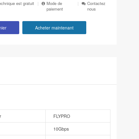
echnique est gratuit
|
Mode de
|
Contactez
paiement
nous
nier
Acheter maintenant
r
FLYPRO
10Gbps