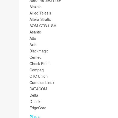
Aerohive SR2148P
Alaxala
Allied Telesis
Altera Stratix
AOM-CTG-i1SM
Asante
Atto
Axis
Blackmagic
Centec
Check Point
Compaq
CTC Union
Cumulus Linux
DATACOM
Delta
D-Link
EdgeCore
Plus +